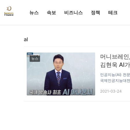
뉴스
속보
비즈니스
정책
테크
al
머니브레인,
뉴스
김현욱 Al가
인공지능(AI) 전
국제인공지능대전(AI
가 225 부스 규
2021-03-24
루션, 비즈니스 모
론과 정보 교류의
도의 딥러닝 기반
하는 스타트업이다
스크 상담원을 탄