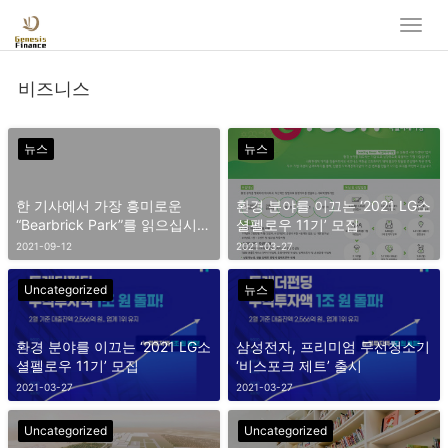
비즈니스
뉴스
뉴스
한 기사에서 가장 흥미로운
환경 분야를 이끄는 ‘2021 LG소
“Bearbrick Park”를 읽으십시
셜펠로우 11기’ 모집
오.
2021-09-12
2021-03-27
Uncategorized
뉴스
환경 분야를 이끄는 ‘2021 LG소
삼성전자, 프리미엄 무선청소기
셜펠로우 11기’ 모집
‘비스포크 제트’ 출시
2021-03-27
2021-03-27
Uncategorized
Uncategorized