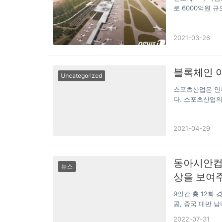
이…
로 6000억원 
탐섬 항나딤국제공
은 스위스 취리히공
2021-03-26
주처인 바탐경제자
업기간은 25년이
드 신공항 전략
업을 하고 있다.
블록체인 
Uncategorized
글로벌 공항운영
상업시설 임대사
스포츠산업은 인류
다. 스포츠산업
국민경제의 지주
도 불구하고 현재
2021-04-29
드의 압력에 직면
지 못하고 객관적
의 전환 업그레이
제로 부상하고 있
동아시안컵 
뉴스
고 있다. 또한 
상을 보여
츠 소비 패턴을 
의 고품질 발전
9일간 총 12회 
과 스포츠 생태계
콩, 중국 대만 
해 스마트 계약와
인 CoinW 우
전한 완전히 새로
2022-07-31