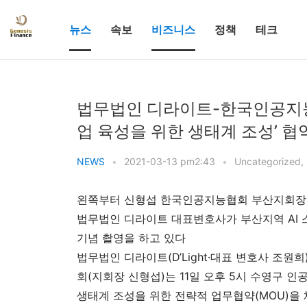
뉴스
속보
비즈니스
정책
테크
법무법인 디라이트-한국인공지능협
업 육성을 위한 생태계 조성’ 협
NEWS
•
2021-03-13 pm2:43
•
Uncategorized
,
왼쪽부터 신형섭 한국인공지능협회 부산지회장,
법무법인 디라이트 대표변호사가 부산지역 AI 
기념 촬영을 하고 있다
법무법인 디라이트(D’Light·대표 변호사 조
회(지회장 신형섭)는 11일 오후 5시 수영구 인공
생태계 조성을 위한 전략적 업무협약(MOU)을 