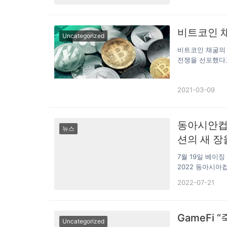
개최국 일본이 2
픈 플랫폼, 스포
로 구성된 중국 
션 개발 플랫폼 
다. 이번 대회 평
침해 발행한 첫 
비트코인 
안컵에 출전하는 
Uncategorized
를 위해 수많은
은 젊은 층에게…
폐인 프리메라리
비트코인 채굴의
게 이끌 수 있도
전쟁을 선포했다고
과 스포츠 생태계
달 25일 관보를
해 스마트 계약와
고 밝혔다. 내몽
전한 완전히 새로
2021-03-09
이다. 이에 따라
픈 플랫폼, 스포
인건비도 싸 비
션 개발 플랫폼 
약 8%가 채굴되
침해 발행한 첫 
로부터 질책을 
동아시안컵이
를 위해 수많은
뉴스
몽고 자치정부라
션의 새 장
폐인 프리메라리
게 이끌 수 있도
7월 19일 베이
과 스포츠 생태계
2022 동아시아
해 스마트 계약와
대표들이 아시아와
전한 완전히 새로
2022-07-21
히 이번 동아시안
픈 플랫폼, 스포
CoinW는 이번 
션 개발 플랫폼 
컵과 공식 제휴를
침해 발행한 첫 
GameFi
처음 개최되어 2
를 위해 수많은
Uncategorized