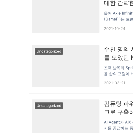
고 있으며, 20
폐인 프리메라리
대한 간략
게 이끌 수 있도
다임을 바꿔 팬 
올해 Axie In
을 제고할 수 있
(GameFi)는
하고 유통이 더 
통해 금융 메커
2021-10-24
그레이드를 돕다.
이 이윤을 남기는
명신뢰성 등 선도
내에서 아이템을 
포츠 행정 관리
에서 팔아 수익을 
수천 명의 
운 발전모델과 시
화된 게임 아이템
Uncategorized
는 응용 장면이 
나 게임을 통해 얻
를 모았던 N
는 데 효과적으로
이커 우에
조국 남쪽의 Spri
율 합의 포럼이 Hai
Ecological Al
2021-03-21
시작했습니다 .EFTalk
Finance 및 
뮤니티와 미디어.
컴퓨팅 파워
했으며 동시에 포
Uncategorized
터 약 1,000
크로 구축
AI Agent가 
지를 공급하는 동