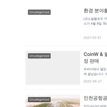
환경 분야를
Uncategorized
LG소셜펠로우 1
스가 4월 9일 
캠퍼스는 LG전자
정된 기업은 5개
2021-03-27
에 참여해 환경 
또한 최대 500
임팩트 투자 및 
과 연계해 생산성
CoinW &
Uncategorized
된 기업은 요크,
정 판매
두바이에서 열린 K
게 끝났습니다. 
투 선수들이 한
2022-06-27
마감한 뒤에 Coi
으로 판매되어 
CoinW 공식소개
인천공항공사
니. 태국 국보급
Uncategorized
트(태권), WMO
인도네시아 바탐