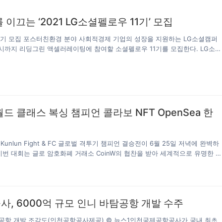
 이끄는 ‘2021 LG소셜펠로우 11기’ 모집
1기 모집 포스터친환경 분야 사회적경제 기업의 성장을 지원하는 LG소셜캠퍼
18시까지 리딩그린 액셀러레이팅에 참여할 소셜펠로우 11기를 모집한다. LG소셜
·LG화학이 조성한 친환경 소셜 네트워크 공간이다. LG소셜펠로우 11기에 선
월간 엠와이소셜컴퍼니가 주관하는 리딩그린(Leading Green) 액셀러레이팅
분야를 리드하는 친환경 사회적경제 기업으로 성장하는 발판을 마련할 수 있다
0만원의 금융지원과 BM 고도화, 지속가능성 진단, 서비스 디자인, 유통 마케팅,
혼합 금융의 총 5개 모듈별 컨설팅에 참여할 수 있다. 그리고 LG전자 노동조합
 향상 컨설팅에 신청할 기회가 주어진다. 2020년 LG소셜펠로우 10기에 선정
 월드 클래스 복싱 챔피언 콜라보 NFT OpenSea 한
 임팩토리얼, 밸리스,…
unlun Fight & FC 글로벌 격투기 챔피언 결승전이 6월 25일 저녁에 완벽하
이번 대회는 글로 암호화폐 거래소 CoinW의 협찬을 받아 세계적으로 유명한 
자리에 모여 파이팅 팬을 위한 흥미진진한 파이팅 잔치를 선보였습니다. 결승전
nW와 Kunlun Fight가 공동으로 서명한 한정판 NFT도 Opensea에서 공식적
투자자들의 구매 열풍을 일으켰습니다. 세계급 챔피언의 하이라이트 순간
에 따르면 이번에 발행된 NFT 내용은 Kunlun Fight 격투기 경기 현장이었습
, 6000억 규모 인니 바탐공항 개발 수주
 유명 액션배우, 아시아 국제액션스타 Tony jaa, WPMF 인터콘티넨탈 골드벨
 월드골드벨트 Jérémy PAYET 등 세계적인 격투기 챔피언 8명의 명장면들
공항 개발 조감도(인천공항공사제공) © 뉴스1인천국제공항공사가 국내 최초