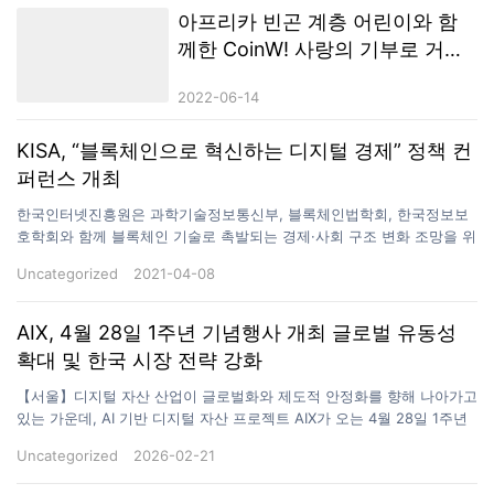
아프리카 빈곤 계층 어린이와 함
께한 CoinW! 사랑의 기부로 거래
소의 책임감을 보여주다_
2022-06-14
KISA, “블록체인으로 혁신하는 디지털 경제” 정책 컨
퍼런스 개최
한국인터넷진흥원은 과학기술정보통신부, 블록체인법학회, 한국정보보
호학회와 함께 블록체인 기술로 촉발되는 경제·사회 구조 변화 조망을 위
한 정책 컨퍼런스를 8일 개최했다고 밝혔다. 8일(목) 서울 한국광고문화
Uncategorized
2021-04-08
회관에서 개최된 “블록체인으로 혁신하는 디지털 경제”정책 컨퍼런스에
서 이원태 한국인터넷진흥원장이 개회사를 하고 있다. 사진/KISA▲ 8일
(목) 서울 한국광고문화회관에서 개최된 “블록체인으로 혁신하는 디지털
AIX, 4월 28일 1주년 기념행사 개최 글로벌 유동성
경제”정책 컨퍼런스에서 이원태 한국인터넷진흥원장이 개회사를 하고
확대 및 한국 시장 전략 강화
있다. 사진/KISA 최근 급속한 비대면화에 따라 다양한 융합기술 개발의
필요성이 증가하면서 데이터 신뢰성 보장을 위해 블록체인이 주목받고
【서울】디지털 자산 산업이 글로벌화와 제도적 안정화를 향해 나아가고
있다. 이에 KISA는 블록체인, 융합기술(탈중앙화 혁신금융 등)의 국내외
있는 가운데, AI 기반 디지털 자산 프로젝트 AIX가 오는 4월 28일 1주년
동향을 공유하고 발전방향을 모색하기 위해 이번 행사를 마련했다. 컨퍼
기념행사를 개최하고 새로운 국제 확장 전략을 본격화한다고 밝혔다.
Uncategorized
2026-02-21
런스는 2개의 기조강연과 1개의 사례발표, 2개의 발표세션(블록체인, 탈
AIX 측은 이번 1주년이 단순한 기념 행사를 넘어, 그간의 성과를 점검하
중앙화 혁신금융) 및 심층토론으로…
고 글로벌 유동성 구조를 한층 강화하는 계기가 될 것이라고 설명했다.