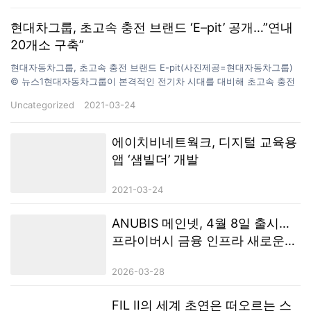
현대차그룹, 초고속 충전 브랜드 ‘E–pit’ 공개…”연내
20개소 구축”
현대자동차그룹, 초고속 충전 브랜드 E-pit(사진제공=현대자동차그룹)
© 뉴스1현대자동차그룹이 본격적인 전기차 시대를 대비해 초고속 충전
브랜드를 공개하고 초고속 충전 인프라 구축에 나선다. 현대차그룹은 23
Uncategorized
2021-03-24
일 초고속 충전인프라 20개소 120기 구축을 시작으로 충전 생태계 플랫
폼 육성계획 등 미래 충전 비전을 제시하는 신규 브랜드 ‘E-pit'(이-피트)
를 공개한다고 밝혔다. E-pit는 모터스포츠 레이싱의 피트 스톱(Pit
에이치비네트웍크, 디지털 교육용
stop)에서 영감받았다. 전기차를 위한 피트 스톱을 지향하고, 충전과 연
앱 ‘샘빌더’ 개발
관된 모든 서비스를 쉽고 빠르게 제공한다. 앞으로 고객의 일상과 시간을
의미 있게 만드는 충전 플랫폼으로 진화한다는 계획이다. E-pit 충전소는
2021-03-24
2021년 4월 중순에 전국 12개 고속도로 휴게소(72기)에서 개소할 계획
이다. 도심 내 주요 거점에도 충전소 8개소(48기)를 순차적으로…
ANUBIS 메인넷, 4월 8일 출시…
프라이버시 금융 인프라 새로운
사이클 진입
2026-03-28
FIL II의 세계 초연은 떠오르는 스