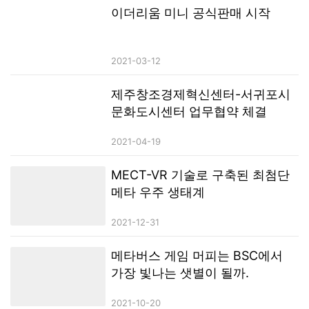
최근 디지털 자산 시장은 여러 차례의 상승과 조정을 거치며, 단기적 흐
이더리움 미니 공식판매 시작
름을 넘어 장기적으로 지속 가능한 구조를 갖춘 프로젝트에 대한 관심이
높아지고 있다. AIX는 현재 다수의 글로벌 주요 디지털 자산 거래 플랫폼
과의 협력을 추진 중이며, 거래 안정성 강화, 유동성 구조 개선, 해외 사
2021-03-12
용자…
제주창조경제혁신센터-서귀포시
문화도시센터 업무협약 체결
2021-04-19
MECT-VR 기술로 구축된 최첨단
메타 우주 생태계
2021-12-31
메타버스 게임 머피는 BSC에서
가장 빛나는 샛별이 될까.
2021-10-20