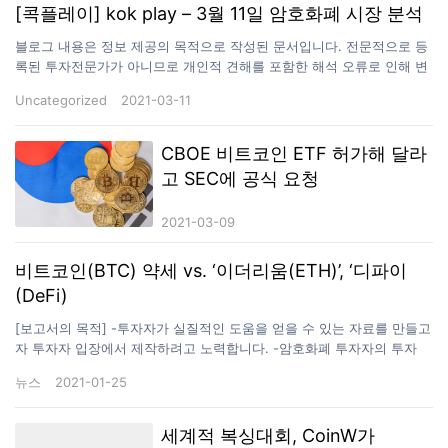
[콕플레이] kok play – 3월 11일 암호화폐 시장 분석
블로그 내용은 정보 제공의 목적으로 작성된 문서입니다. 전문적으로 등
록된 투자전문가가 아니므로 개인적 견해를 포함한 해석 오류로 인해 변
경될 수 있으며 어떤 종류의 보증을 하지 않습니다. 투자는 개인의 책임
Uncategorized
2021-03-11
으로 올려진 내용은 법률적/일반 효력을 지니지 않습니다. 해당 문서의
목적은 투자 상품의 개인 선행 투자자로써 그 이해를 돕고 투명한 수익
공개를 통해 정보 제공에 기여하는데 있습니다. [비트코인 상승] 지난 24
CBOE 비트코인 ETF 허가해 달라
시간 동안 암호화폐(가상자산) 대장주 비트코인(Bitcoin, BTC)은 강세 흐
고 SEC에 공식 요청
름을 지속하며 장중 57,000달러선을 돌파했습니다. 이에 따라 종전 최고
가인 58,000달러선을 넘어 60,000달러까지 도달할 수 있을지 주목되고
2021-03-09
있습니다. ​ 11일(한국시간) 오전 9시 30분 현재 코인마켓캡에서 시가총
액 1위 암호화폐…
비트코인(BTC) 약세 vs. ‘이더리움(ETH)’, ‘디파이
(DeFi)
[보고서의 목적] -투자자가 실질적인 도움을 얻을 수 있는 자료를 만들고
자 투자자 입장에서 제작하려고 노력합니다. -암호화폐 투자자의 투자
판단에 도움을 주기 위한 최신 시황과 다각도로 분석된 정보를 전달함으
뉴스
2021-01-25
로써 투자자가 투자 시점에 즉각적인 효과를 누리고 투자의 인사이트를
얻을 수 있도록 꾸미고 있습니다. -변동성 높은 시장 상황을 감안, 리포트
발간 시점과 투자자 전달 시점을 최소화하려고 노력하고 있습니다. [특
세계적 복싱대회, CoinW가
징] 에임리치 금융공학기술연구소의 독자적인 계량 분석(quantitative