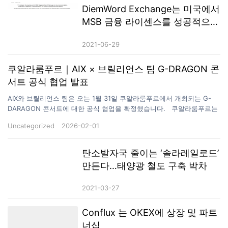
DiemWord Exchange는 미국에서
MSB 금융 라이센스를 성공적으로
획득했으며 새로운 라운드의 글로
2021-06-29
벌 배포가 곧 시작됩니다.
쿠알라룸푸르｜AIX × 브릴리언스 팀 G-DRAGON 콘
서트 공식 협업 발표
AIX와 브릴리언스 팀은 오는 1월 31일 쿠알라룸푸르에서 개최되는 G-
DARAGON 콘서트에 대한 공식 협업을 확정했습니다. 쿠알라룸푸르는
동남아시아를 대표하는 공연 및 콘텐츠 유통 거점으로,높은 지역 확산력
Uncategorized
2026-02-01
과 글로벌 문화 영향력을 동시에 갖춘 도시입니다. 여기에 G-DRAGON
의 국제적인 아티스트 영향력이 더해지며,이번 협업은 AIX가 해외 인지
도 확대와 글로벌 전략을 본격화하는 주요 계기로 평가되고 있습니다.
탄소발자국 줄이는 ‘솔라레일로드’
브릴리언스 팀은 AIX를 핵심 전략 파트너로 공식 편입했으며,양측은 자
만든다…태양광 철도 구축 박차
원 배분, 실행 속도, 중장기 목표 전반에 걸쳐 안정적인 협업 구조를 구축
해 왔습니다. 또한 지난 1년간 AIX의 성장과 확장 과정에서 지속적으로
2021-03-27
기여해 온 팀 리더 및 주요 협력 파트너들에게 공식적인 감사의 뜻을…
Conflux 는 OKEX에 상장 및 파트
너십