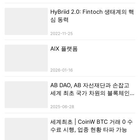
고 글로벌 유동성 구조를 한층 강화하는 계기가 될 것이라고 설명했다.
최근 디지털 자산 시장은 여러 차례의 상승과 조정을 거치며, 단기적 흐
HyBriid 2.0: Fintoch 생태계의 핵
름을 넘어 장기적으로 지속 가능한 구조를 갖춘 프로젝트에 대한 관심이
심 동력
높아지고 있다. AIX는 현재 다수의 글로벌 주요 디지털 자산 거래 플랫폼
과의 협력을 추진 중이며, 거래 안정성 강화, 유동성 구조 개선, 해외 사
2022-11-25
용자…
AIX 플랫폼
2026-01-16
AB DAO, AB 자선재단과 손잡고
세계 최초 국가 차원의 블록체인
테마 리조트 설립
2025-06-28
세계최초 | CoinW BTC 거래 0 수
수료 시행, 업종 현황 타파 가능