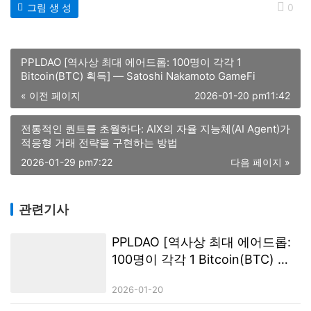
그림 생 성
0
PPLDAO [역사상 최대 에어드롭: 100명이 각각 1
Bitcoin(BTC) 획득] — Satoshi Nakamoto GameFi
« 이전 페이지
2026-01-20 pm11:42
전통적인 퀀트를 초월하다: AIX의 자율 지능체(AI Agent)가
적응형 거래 전략을 구현하는 방법
2026-01-29 pm7:22
다음 페이지 »
관련기사
PPLDAO [역사상 최대 에어드롭:
100명이 각각 1 Bitcoin(BTC) 획
득] — Satoshi Nakamoto
2026-01-20
GameFi