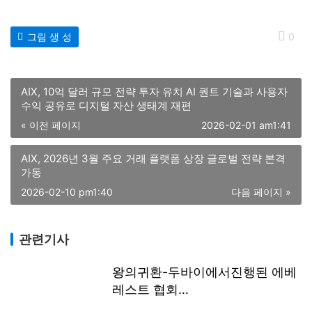
그림 생 성
0
AIX, 10억 달러 규모 전략 투자 유치 AI 퀀트 기술과 사용자
수익 공유로 디지털 자산 생태계 재편
« 이전 페이지
2026-02-01 am1:41
AIX, 2026년 3월 주요 거래 플랫폼 상장 글로벌 전략 본격
가동
2026-02-10 pm1:40
다음 페이지 »
관련기사
왕의귀환-두바이에서진행된 에베
레스트 협회
(EverestAssociation) 기자회견