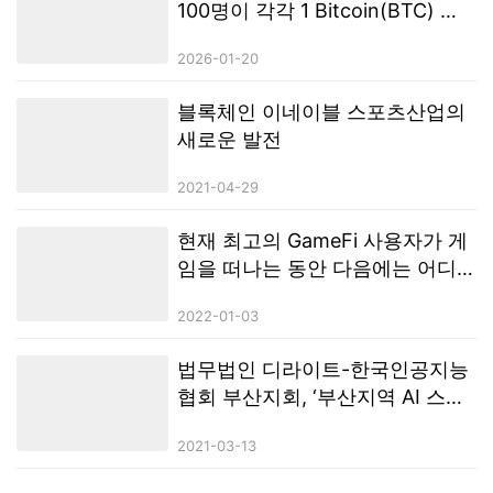
100명이 각각 1 Bitcoin(BTC) 획
득] — Satoshi Nakamoto
2026-01-20
GameFi
블록체인 이네이블 스포츠산업의
새로운 발전
2021-04-29
현재 최고의 GameFi 사용자가 게
임을 떠나는 동안 다음에는 어디
로 갈까요? METAEASE는 게임 체
2022-01-03
인저로 부상합니다!
법무법인 디라이트-한국인공지능
협회 부산지회, ‘부산지역 AI 스타
트업 기업 육성을 위한 생태계 조
2021-03-13
성’ 협약