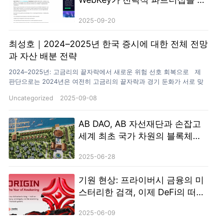
시간: 9월 23일 13:30장소: 222 Bongeunsa-ro, 강남구, 서울링
결했습니다.
크: https://luma.com/apkie5u1 ⚫️주제: Ave.ai 한국행 프라이빗 디
2025-09-20
너 (초청자 한정)시간: 9월 24일 저녁장소: 개별 초청장으로 공지 ⚫️주
제: edgeX CONNECTS ALL시간: 9월 25일 19:30~23:00장소: Korean
Community Night, People the Terras Cheongdam링
최성호｜2024–2025년 한국 증시에 대한 전체 전망
크: https://luma.com/sekn6c7h ⚫️주제: Super Social Night | KOL
과 자산 배분 전략
Networking Party시간: 9월 26일 18:00~24:00장소: Avecque
Cheongdam링크: https://luma.com/omhoof70 특히 주목할 만한 점
2024–2025년: 고금리의 끝자락에서 새로운 위험 선호 회복으로 제
은, Ave.ai가 **9월 23일 저녁 한국에서 첫 ‘밈코인 트레이딩 대
판단으로는 2024년은 여전히 고금리의 끝자락과 경기 둔화가 서로 맞
회’(MemeCoin Trading Competition)’**를 개최한다는 것이다. 이 혁
부딪히는 시기이며 시장 변동성이 크고 스타일 변화가 자주 나타나는
Uncategorized
2025-09-08
신적인 이벤트는 Ave.ai의 한국 시장 데뷔 무대일 뿐만 아니라, 탈중앙
해입니다 2025년부터는 금리가 정점에 도달하거나 점진적으로 인하
화 거래소(DEX) 분야에서 밈코인 트레이딩 혁신을 보여주는 상징적
되면서 한국 증시는 수비 중심에서 다시 공격 기회가 열리는 시기로 넘
인 사례가 될 전망이다. 업계 선도 DEX 플랫폼으로서 Ave.ai는 항
어갈 가능성이 큽니다 이 과정에서 자산 가격의 재평가 속도는 경제 지
AB DAO, AB 자선재단과 손잡고
상 Web3 산업의 혁신과 성장을 이끌어왔다. 이번 한국 블록체인 위크
표가 실제로 개선되는 것보다 더 빠르게 진행될 것이며 미리 준비하고
세계 최초 국가 차원의 블록체인
를 통해 일련의 활동과 혁신 대회를 선보이며, 강력한 자원 통합 능력
선제적으로 배치한 투자자는 지표가 좋아지기 훨씬 전에 이미 올바른
테마 리조트 설립
과 시장 개척 역량을 증명할 예정이다. 이는 향후 동아시아 시장에서
자리에 자리 잡게 될거에요 제가 보는 2024–2025년 한국 시장의 세 가
2025-06-28
의 성장에 강력한 원동력이 될 것으로 기대된다.
지 주요 흐름 1️⃣ AI 반도체와…
기원 현상: 프라이버시 금융의 미
스터리한 검객, 이제 DeFi의 떠오
르는 글로벌 다크호스
2025-06-09