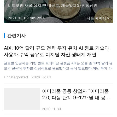
비트코인 채굴 성지 中 내몽고, 채굴업체와 전쟁선언
2021-03-09 pm12:54
다음 페이지 »
관련기사
AIX, 10억 달러 규모 전략 투자 유치 AI 퀀트 기술과
사용자 수익 공유로 디지털 자산 생태계 재편
글로벌 인공지능 기반 퀀트 트레이딩 플랫폼 AIX는 오늘 총 10억 달러 규
모의 전략적 투자를 성공적으로 완료했다고 공식 발표했다.이번 투자 라
운드는 SoftBank와 Hillhouse Capital이 공동으로 주도했으며,a16z
Uncategorized
2026-02-01
Crypto, Paradigm, Pantera Capital,Digital Currency Group, Binance
Labs, Coinbase Ventures 등 글로벌 주요 블록체인 투자 기관들이 공동
참여했다. 이번 전략적 투자를 통해 AIX는 AI 퀀트 기술 고도화, 글로벌
이더리움 공동 창업자 “이더리움
규제 환경 대응, 사용자 중심 생태계 구축 등 핵심 전략 과제의 실행 속도
2.0, 다음 단계 9~12개월 내 공개
를본격적으로 높일 계획이다. AIX는 미국 MSB(Money Services
될 것”
Business) 금융 라이선스를 보유한 합법·규제 준수 플랫폼으로,미국 금
2020-11-30
융 규제 체계 하에서 자금 안전성과 운영 투명성을 핵심 원칙으로 삼고
있다.자체 개발한 AI 퀀트…