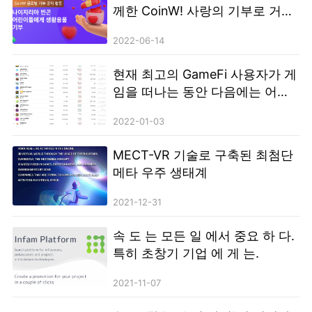
께한 CoinW! 사랑의 기부로 거래
소의 책임감을 보여주다_
2022-06-14
현재 최고의 GameFi 사용자가 게
임을 떠나는 동안 다음에는 어디
로 갈까요? METAEASE는 게임 체
2022-01-03
인저로 부상합니다!
MECT-VR 기술로 구축된 최첨단
메타 우주 생태계
2021-12-31
속 도 는 모든 일 에서 중요 하 다.
특히 초창기 기업 에 게 는.
2021-11-07