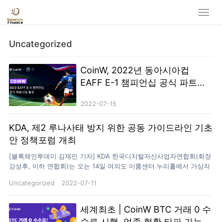
Uncategorized
CoinW, 2022년 동아시아컵
EAFF E-1 챔피언십 공식 파트너
십 발표
2022-07-15
KDA, 제2 루나사태 방지 위한 공동 가이드라인 기초
안 정책포럼 개최
[블록체인투데이 김재민 기자] KDA 한국디지털자산사업자연합회(회장
강성후, 이하 연합회)는 오는 14일 여의도 이룸센터 누리홀에서 가상자
산공동가이드라인제정위원회(이하 위원회) 주관으로 투자자 보호 및 시
Uncategorized
2022-07-11
장 건전화를 통해 ‘제2의 루나사태 방지를 위한 공동 가이드라인 기초안
정책포럼’을 개최한다고 11일 밝혔다. 이번 포럼은 3부로 나누어 진행하
게 된다. 제1부 개회식에서는 위원회 참여 거래소들의 공동 가이드라인
세계최초 | CoinW BTC 거래 0 수
채택, 강성후 연합회장의 개회사, 가이드라인제정위원회 자문위원으로
수료 시행, 업종 현황 타파 가능