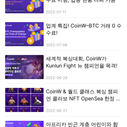
참여 중인 김형중 한국핀테크학회장의 환영사, 윤창현 국회의원(국민의
힘 가상자산특위 위원장)의 축사가 이어진다. 제2부 주제발표에서는 강
2022-07-11
성후 한국디지털자산사업자연합회장이 ‘가상자산 시장 안정은 증권성
여부 결정이 우선’, 김태림 공동가이드라인제정위원회 기초안소위원장
(법무법인 비전 변호사)의 ‘코인마켓 거래소 공동 가이드라인 기초안’을
업계 특집! CoinW–BTC 거래 0 수
각각 발표한다. 제3부 지정토론에서는 가이드라인제정위원회 자문위원
수료!
으로 참여…
2022-07-08
세계적 복싱대회, CoinW가
Kunlun Fight 뉴 챔피언을 목격!
2022-06-29
CoinW & 월드 클래스 복싱 챔피
언 콜라보 NFT OpenSea 한정 판
매
2022-06-27
아프리카 빈곤 계층 어린이와 함