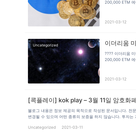
200,000 ETM
❣️ 예상 상장가격 
움 미니(ETM)
https://ethmin
2021-03-12
이더리움 미
Uncategorized
???? 이더리움
200,000 ETM
❣️ 예상 상장가격 
움 미니(ETM)
https://ethmin
2021-03-12
[콕플레이] kok play – 3월 11일 암호
블로그 내용은 정보 제공의 목적으로 작성된 문서입니다. 전
변경될 수 있으며 어떤 종류의 보증을 하지 않습니다. 투자는
의 목적은 투자 상품의 개인 선행 투자자로써 그 이해를 돕고 
Uncategorized
2021-03-11
난 24시간 동안 암호화폐(가상자산) 대장주 비트코인(Bitcoin
종전 최고가인 58,000달러선을 넘어 60,000달러까지 도달할