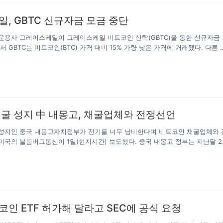
, GBTC 신규자금 모금 중단
운용사 그레이스케일이 그레이스케일 비트코인 신탁(GBTC)을 통한 신규자금 
서 GBTC는 비트코인(BTC) 가격 대비 15% 가량 낮은 가격에 거래됐다. 다른 
트코인 신탁 펀드, 그리고 캐나다 금융당국이 최근 연이어 승인한 비트코인 상
등 경쟁 상품들이 등장하며, GBTC는 최근 몇 주째 BTC 가격보다 낮은 가격에 
이스케일의 또다른 암호화폐 투자 상품인 그레이스케일 이더리움 신탁에도 역
그레이스케일은 코인데스크의 최대 주주인 디지털커런시그룹이 운영하는 기업
커런시그룹은 11일 오전 2억5000만달러 이상의 GBTC를 매입한다는 계획을 
입은 주식 수를 줄이는 동시에 수요를 창출해, 주가를 끌어올리기 위한 수단으로
굴 성지 中 내몽고, 채굴업체와 전쟁선언
는 방식이다. 10일…
성지인 중국 내몽고자치정부가 전기를 너무 낭비한다며 비트코인 채굴업체와 
미국의 블룸버그통신이 1일(현지시간) 보도했다. 중국 내몽고 정부는 지난달 2
비트코인 채굴을 금지하고 오는 4월까지 모든 업체를 발본색원할 것이라고 밝혔
료 때문에 비트코인 업체들이 대거 몰려 비트코인을 채굴하는 현장이다. 이에 
업체의 성지라는 별명이 생길 정도다. 내몽고는 전기료도 산데다 인건비도 싸 
이 가장 선호하는 지역이다. 내몽고에서 전세계 비트코인의 약 8%가 채굴되
 내몽고 자치정부가 이같은 계획을 발표한 것은 중앙정부로부터 질책을 받았기
부는 에너지 소비를 통제하지 못한 유일한 지자체가 내몽고 자치정부라고 적
코인 ETF 허가해 달라고 SEC에 공식 요청