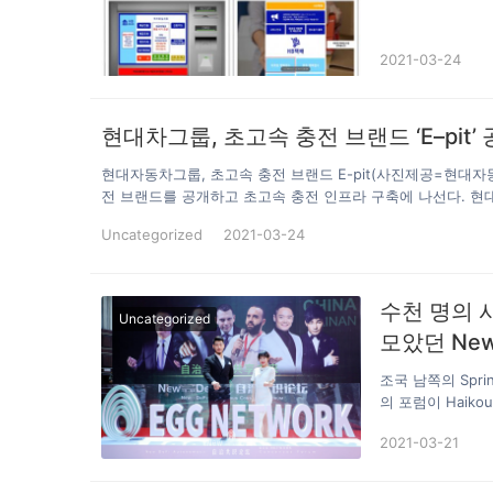
다. 무인 판매가
시대에 어려움을 
기회도 적어 이에
2021-03-24
움을 줄 수 있는 
문 앱, 택시 호출
현대차그룹, 초고속 충전 브랜드 ‘E–pit’
현대자동차그룹, 초고속 충전 브랜드 E-pit(사진제공=현대
전 브랜드를 공개하고 초고속 충전 인프라 구축에 나선다. 현대
플랫폼 육성계획 등 미래 충전 비전을 제시하는 신규 브랜드 ‘E-
Uncategorized
2021-03-24
(Pit stop)에서 영감받았다. 전기차를 위한 피트 스톱을 
시간을 의미 있게 만드는 충전 플랫폼으로 진화한다는 계획이다. E
소할 계획이다. 도심 내 주요 거점에도 충전소 8개소(48기)
수천 명의 
Uncategorized
모았던 New-
우에서 종료
조국 남쪽의 Spri
의 포럼이 Haikou 
Alliance Com
2021-03-21
.EFTalk Encrypte
World가 공동으
포럼은 라이브 방