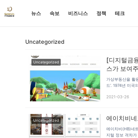
뉴스
속보
비즈니스
정책
테크
Uncategorized
[디지털금융
Uncategorized
스가 보여주
가상부동산을 활용한
드’. 1974년 미
보행을 하는 우리
2021-03-26
에서는 비틀즈의 
환경의 변화에 따
었고, 로봇을 개
로 만들어내고 가
에이치비네트
Uncategorized
전하고 있다. 이
에이치비(HB)네트
지털 정보 격차가