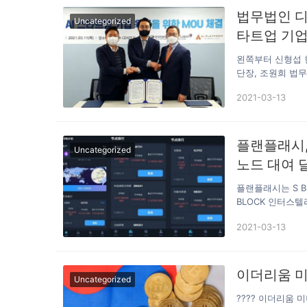
프로젝트 파티, 거
법무법인 디
Uncategorized
모였습니다. 경제
타트업 기업
왼쪽부터 신형섭 
단장, 조원희 법
성을 위한 업무협약
2021-03-13
한국인공지능협회(
영구 인공지능 데이
업무협약(MOU)
이슈가 발생할 때
플랜플래시,
Uncategorized
적 공간 단축을 
노드 대여 
타트업의 법률 서
플랜플래시는 S B
BLOCK 인터스텔라 월
2019년 9월 20
2021-03-13
체인 업계의 세계적
4000여명의 커뮤
시였다. 플랜 플래
차 및 인증 요건,
이더리움 미
Uncategorized
요 경제…
???? 이더리움