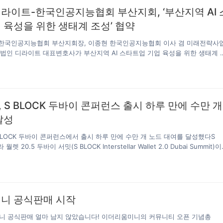
래소, 산업 KOL, 커뮤니티 및 암호 화폐 애호가로부터 약 1,000 명의 사람들이
라이트-한국인공지능협회 부산지회, ‘부산지역 AI 
 세계화와 산업 변혁의 심층 발전으로…
 육성을 위한 생태계 조성’ 협약
한국인공지능협회 부산지회장, 이종현 한국인공지능협회 이사 겸 미래전략사
무법인 디라이트 대표변호사가 부산지역 AI 스타트업 기업 육성을 위한 생태계 
식 후 기념 촬영을 하고 있다법무법인 디라이트(D’Light·대표 변호사 조원희
회장 김현철), 한국인공지능협회 부산지회(지회장 신형섭)는 11일 오후 5시 
터센터(AI DATA CENTER)에서 부산지역 스타트업 생태계 조성을 위한 전
을 체결했다. 1월 법무법인 디라이트는 지방의 많은 스타트업 기업들이 법률 관
마다 서울로 올라와 법률 자문을 받고 있는 현실에서 스타트업들의 물리적, 심
 S BLOCK 두바이 콘퍼런스 출시 하루 만에 수만 개
위해 대전과 부산에 사무소를 마련한 바 있다. 분사무소 개소로 디라이트는 전국
달성
비스…
LOCK 두바이 콘퍼런스에서 출시 하루 만에 수만 개 노드 대여를 달성했다S
렛 20.5 두바이 서밋(S BLOCK Interstellar Wallet 2.0 Dubai Summit)이
일 두바이 페스티벌 아레나(Dubai Festival Arena)에서 개최됐다. 이 행사는 블
인 전문가 및 선도자 30여명, 수십 개의 명망 있는 언론 매체와 투자 기관,
니티 회원을 한 자리에 모았다. 행사의 하이라이트는 플랜플래시(Plan Flash)
시 글로벌 커뮤니티의 대변인 룬디 클레인(Lundi Klein)이 무대에 올라 가입 
 앱으로 수익을 창출하는 방법 등을 설명했다. 플랜플래시는 서밋 이후 전 세계
니 공식판매 시작
 미니 공식판매 얼마 남지 않았습니다! 이더리움미니의 커뮤니티 오픈 기념총