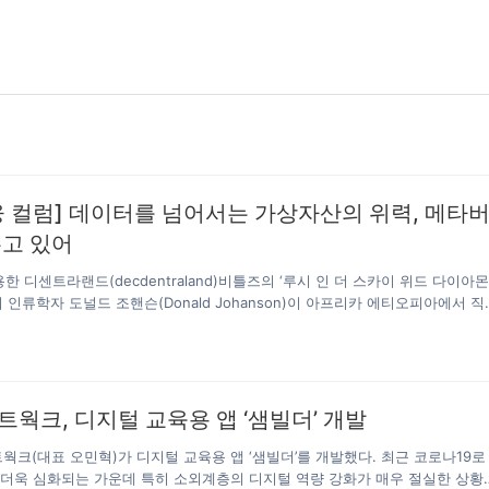
 컬럼] 데이터를 넘어서는 가상자산의 위력, 메타
고 있어
 디센트라랜드(decdentraland)비틀즈의 ‘루시 인 더 스카이 위드 다이아몬
국의 인류학자 도널드 조핸슨(Donald Johanson)이 아프리카 에티오피아에서 직
의 조상, 오스트랄로피테쿠스를 발견한다. 때마침 이 화석이 발굴될 당시 라디
노래가 흘러나왔고 이 화석에는 ‘루시’라는 이름이 붙게 되었다. 이후 이들은 
라서 미지의 신세계를 향해 이동했고, 지금과 같은 문명으로 이어졌다. 신을 
발했다. 인류는 항상 나아갔다. 가상의 신세계를 상상하고, 이를 통해 상상을 현
치를 생성해냈다. 이제 인류는 앨런 머스크가 보여주고 있는 우주의 시대에도 
웍크, 디지털 교육용 앱 ‘샘빌더’ 개발
와 함께 우리는 디지털 시계 내에 새로운 자산 플랫폼들을 구축하고 있기도…
웍크(대표 오민혁)가 디지털 교육용 앱 ‘샘빌더’를 개발했다. 최근 코로나19로
 더욱 심화되는 가운데 특히 소외계층의 디지털 역량 강화가 매우 절실한 상황