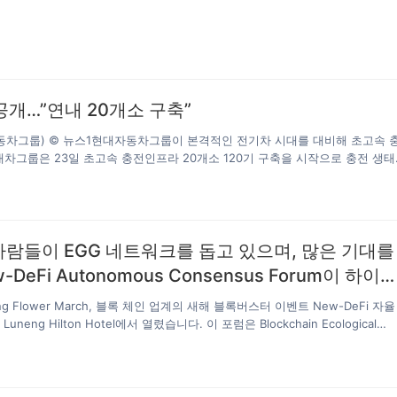
 늘어나고 운영되는 은행 지점도 줄면서 은행 업무도 모바일로 봐야 하는 등 언
호소하는 노인층이 많아지고 있다. 요즘에는 경로당 폐쇄로 미디어 교육을 받
 대한 대책이 시급하다. 다문화가정, 저소득층 가정 등 소외계층에 실질적으로
디지털 역량 교육 또한 필요하다. 이에 에이치비(HB)네트웍크는 뱅킹 앱, 음식 
 앱, 각종 예약 앱 등 많이 쓰는 모바일앱을 실제 사용하는 것과…
 공개…”연내 20개소 구축”
자동차그룹) © 뉴스1현대자동차그룹이 본격적인 전기차 시대를 대비해 초고속 
차그룹은 23일 초고속 충전인프라 20개소 120기 구축을 시작으로 충전 생
pit'(이-피트)를 공개한다고 밝혔다. E-pit는 모터스포츠 레이싱의 피트 스톱
지향하고, 충전과 연관된 모든 서비스를 쉽고 빠르게 제공한다. 앞으로 고객의 일상
-pit 충전소는 2021년 4월 중순에 전국 12개 고속도로 휴게소(72기)에서
를 순차적으로…
사람들이 EGG 네트워크를 돕고 있으며, 많은 기대를
DeFi Autonomous Consensus Forum이 하이
됩니다.
ng Flower March, 블록 체인 업계의 새해 블록버스터 이벤트 New-DeFi 자율
Luneng Hilton Hotel에서 열렸습니다. 이 포럼은 Blockchain Ecological
mittee와 EGG Community Autonomous Committee가 공동으로 시작했습니다
d Social, Golden Finance, Non-Small Account, Fireball Finance 및 Coin
로 응원했으며 거의 ​100 개의 협동 조합이 지원했습니다. 커뮤니티와 미디어. 이
송을위한 4 개의 채널을 마련하고 30 만 명 이상이 시청했으며 동시에 포럼에