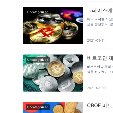
에서 시가총액 1위 암호화폐…
그레이스케일
Uncategorized
미국 디지털 자산
금을 중단했다. 앞
업들이 출시한 비
지수펀드(ETF) 
되고 있다. 그레
2021-03-11
미엄이 붙었다. 
다. 한편, 디지털
했다. 자사주 매
비트코인 채
업들이 흔히 사용하
Uncategorized
비트코인 채굴의 
쟁을 선포했다고 
일 관보를 통해 
내몽고는 싼 전기
라 비트코인 채굴
2021-03-09
트코인 채굴업체들
것으로 추산된다.
때문이다. 중앙정
CBOE 비트
다….
Uncategorized