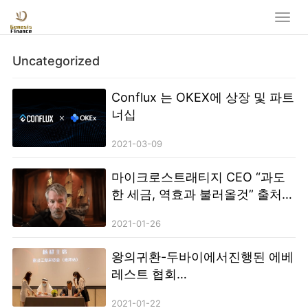
Uncategorized
Conflux 는 OKEX에 상장 및 파트
너십
2021-03-09
마이크로스트래티지 CEO “과도
한 세금, 역효과 불러올것” 출처:
조인디 / 원문기사 링크:
2021-01-26
https://joind.io/market/id/5389
본 기사를 조인디와의 전재 계약
왕의귀환-두바이에서진행된 에베
또는 별도의 협의 없이 무단으로
레스트 협회
게재할 경우 저작권침해가 될 수
(EverestAssociation) 기자회견
있습니다.
2021-01-22